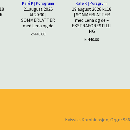
n
Kafé K | Porsgrunn
Kafé K | Porsgrunn
.18
21.august 2026
19.august 2026 kl.18
R
kl.20:30 |
| SOMMERLATTER
SOMMERLATTER
med Lena og de –
med Lena og de
EKSTRAFORESTILLI
NG
kr
440.00
kr
440.00
Kvisviks Kombinasjon, Orgnr 98