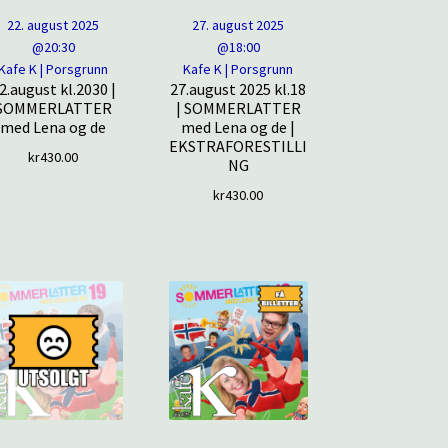
22. august 2025
27. august 2025
@20:30
@18:00
Kafe K | Porsgrunn
Kafe K | Porsgrunn
2.august kl.2030 |
27.august 2025 kl.18
SOMMERLATTER
| SOMMERLATTER
med Lena og de
med Lena og de |
EKSTRAFORESTILLI
kr
430.00
NG
kr
430.00