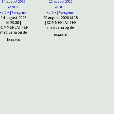
14. august 2026
20. august 2026
@20:30
@18:00
Kafé K | Porsgrunn
Kafé K | Porsgrunn
14.august 2026
20.august 2026 kl.18
kl.20:30 |
| SOMMERLATTER
SOMMERLATTER
med Lena og de
med Lena og de
kr
440.00
kr
440.00