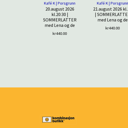
Kafé K | Porsgrunn
Kafé K | Porsgrun
20.august 2026
21.august 2026 kl
kl.20:30 |
| SOMMERLATTE
SOMMERLATTER
med Lena og de
med Lena og de
kr
440.00
kr
440.00