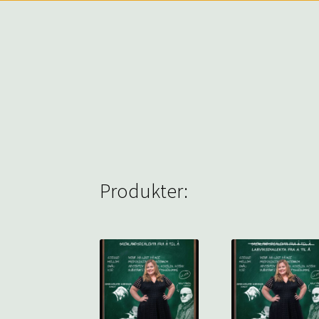
Produkter: