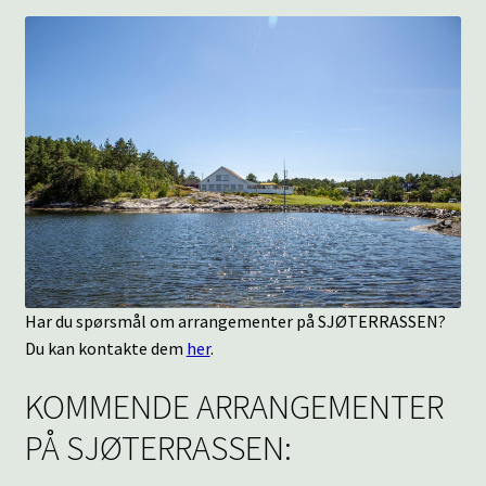
underm
KONTAKT
SPØRSMÅL OG SVAR
HANDLEKURV
Min konto
Har du spørsmål om arrangementer på SJØTERRASSEN?
Du kan kontakte dem
her
.
KOMMENDE ARRANGEMENTER
PÅ SJØTERRASSEN: