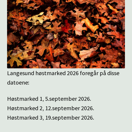
BILLETTER
Fold
ARRANGØRER
ut
underm
KONTAKT
SPØRSMÅL OG SVAR
HANDLEKURV
Langesund høstmarked 2026 foregår på disse
datoene:
Min konto
Høstmarked 1, 5.september 2026.
Høstmarked 2, 12.september 2026.
Høstmarked 3, 19.september 2026.