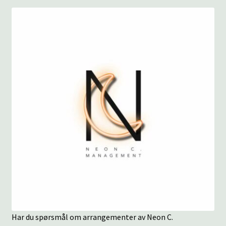
underm
KONTAKT
SPØRSMÅL OG SVAR
HANDLEKURV
Min konto
Har du spørsmål om arrangementer av Neon C.