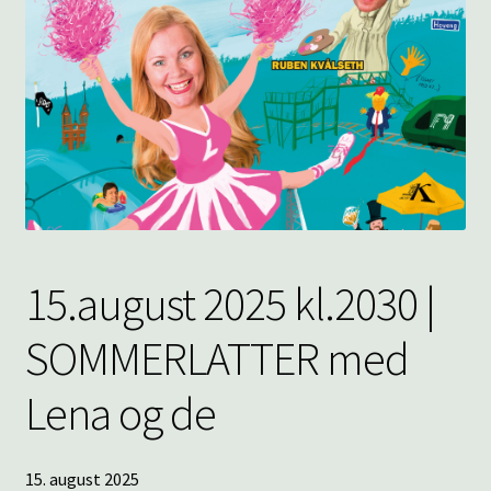
underm
KONTAKT
SPØRSMÅL OG SVAR
HANDLEKURV
Min konto
15.august 2025 kl.2030 |
SOMMERLATTER med
Lena og de
15. august 2025