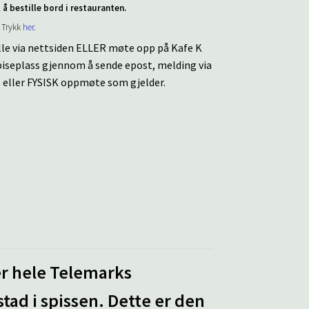
l å bestille bord i restauranten.
? Trykk
her
.
ille via nettsiden ELLER møte opp på Kafe K
 spiseplass gjennom å sende epost, melding via
E eller FYSISK oppmøte som gjelder.
r hele Telemarks
d i spissen. Dette er den