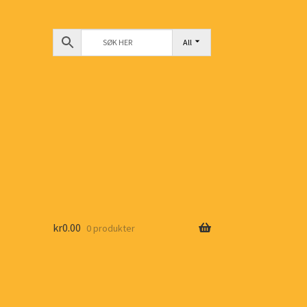
All
kr
0.00
0 produkter