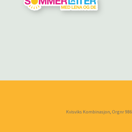
Kvisviks Kombinasjon, Orgnr 98