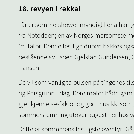
18. revyen i rekka!
I år er sommershowet myndig! Lena har ig
fra Notodden; en av Norges morsomste m
imitator. Denne festlige duoen bakkes også
bestående av Espen Gjelstad Gundersen, G
Hansen.
De vil som vanlig ta pulsen på tingenes ti
og Porsgrunn i dag. Dere møter både gamle
gjenkjennelsesfaktor og god musikk, som g
sommerstemning utover august her hos vå
Dette er sommerens festligste eventyr! Gå 