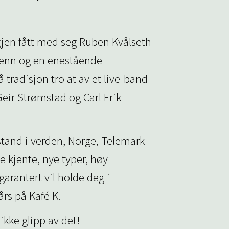
jen fått med seg Ruben Kvålseth
enn og en enestående
 tradisjon tro at av et live-band
eir Strømstad og Carl Erik
lstand i verden, Norge, Telemark
 kjente, nye typer, høy
arantert vil holde deg i
rs på Kafé K.
ikke glipp av det!