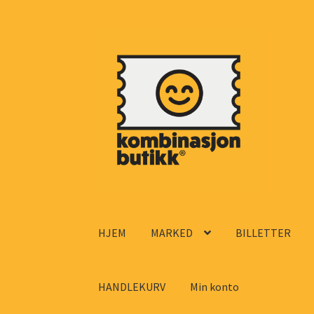
Hopp
Hopp
til
til
navigasjon
innhold
HJEM
MARKED
BILLETTER
HANDLEKURV
Min konto