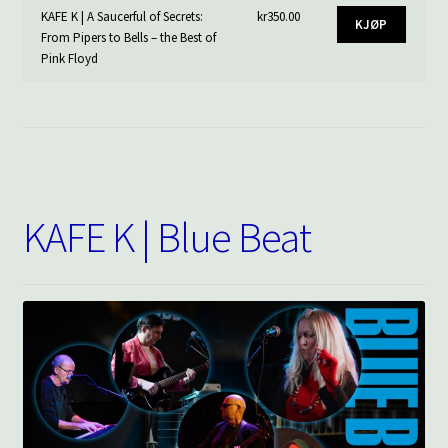
KAFE K | A Saucerful of Secrets:
kr
350.00
KJØP
From Pipers to Bells – the Best of
Pink Floyd
KAFE K | Blue Beat