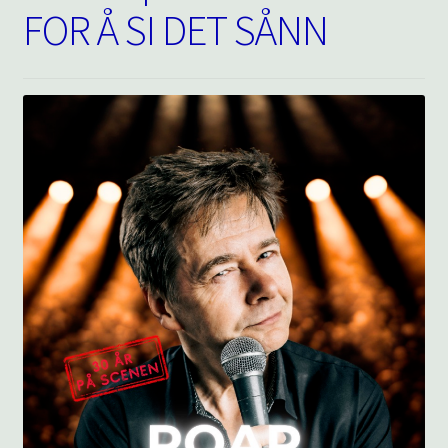
FOR Å SI DET SÅNN