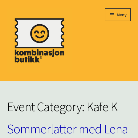
Hopp
Hopp
Meny
til
til
navigasjon
innhold
HJEM
Fold
MARKED
Event Category:
Kafe K
ut
underm
BILLETTER
Sommerlatter med Lena
Fold
ARRANGØRER
ut