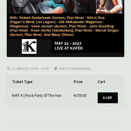
22. MAI 2027 20:00 - 23:00
KAFÉ K | PORSGRUNN
Ticket Type
Price
Cart
KAFE K | Rock Party Of The Year
kr
370.00
KJØP