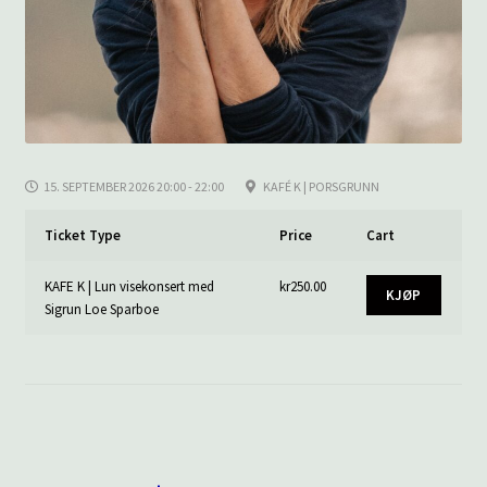
15. SEPTEMBER 2026 20:00 - 22:00
KAFÉ K | PORSGRUNN
Ticket Type
Price
Cart
KAFE K | Lun visekonsert med
kr
250.00
KJØP
Sigrun Loe Sparboe