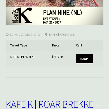
21. MAI 2027 21:00 - 23:00
KAFÉ K | PORSGRUNN
Ticket Type
Price
Cart
KAFE K | PLAN NINE
kr
370.00
KJØP
KAFE K | ROAR BREKKE –