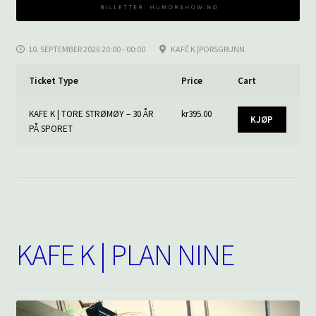
10. SEPTEMBER 2026 20:00 - 00:00
KAFÉ K |PORSGRUNN
Ticket Type
Price
Cart
KAFE K | TORE STRØMØY – 30 ÅR
kr
395.00
KJØP
PÅ SPORET
KAFE K | PLAN NINE