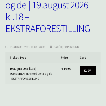
og de | 19.august 2026
underm
KONTAKT
kl.18 –
SPØRSMÅL OG SVAR
EKSTRAFORESTILLING
HANDLEKURV
Min konto
19. AUGUST 2026 18:00 - 20:00
KAFÉ K | PORSGRUNN
Ticket Type
Price
Cart
19.august 2026 kl.18 |
kr
440.00
KJØP
SOMMERLATTER med Lena og de
- EKSTRAFORESTILLING