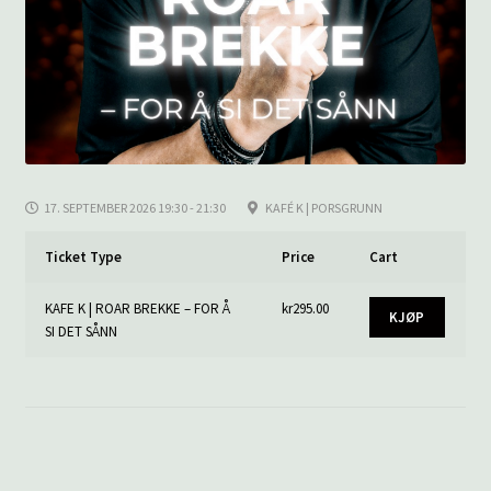
17. SEPTEMBER 2026 19:30 - 21:30
KAFÉ K | PORSGRUNN
Ticket Type
Price
Cart
KAFE K | ROAR BREKKE – FOR Å
kr
295.00
KJØP
SI DET SÅNN