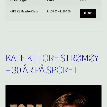
Ticket Type
Price
Cart
Prisområde: kr150.00 til kr20
KAFE K | MaestroClass
kr
150.00
–
kr
200.00
KJØP
Dette pr
KAFE K | TORE STRØMØY
– 30 ÅR PÅ SPORET