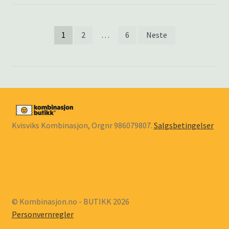
Sidepaginering
1
2
…
6
Neste
Kvisviks Kombinasjon, Orgnr 986079807.
Salgsbetingelser
© Kombinasjon.no - BUTIKK 2026
Personvernregler