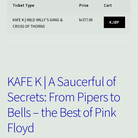
Ticket Type
Price
Cart
KAFE K | WILD WILLY’S GANG &
kr
377.00
KJØP
CROSS OF THORNS
KAFE K | A Saucerful of
Secrets: From Pipers to
Bells – the Best of Pink
Floyd