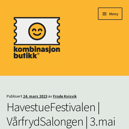
Hopp
Hopp
Meny
til
til
navigasjon
innhold
HJEM
Fold
MARKED
Publisert
24. mars 2023
av
Frode Kvisvik
ut
HavestueFestivalen |
underm
BILLETTER
VårfrydSalongen | 3.mai
Fold
ARRANGØRER
ut