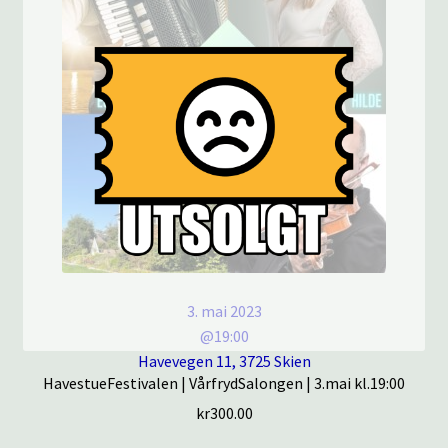
3. mai 2023
@19:00
Havevegen 11, 3725 Skien
HavestueFestivalen | VårfrydSalongen | 3.mai kl.19:00
kr
300.00