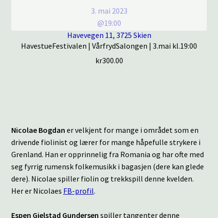
3. mai 2023
@19:00
Havevegen 11, 3725 Skien
HavestueFestivalen | VårfrydSalongen | 3.mai kl.19:00
kr
300.00
Nicolae Bogdan
er velkjent for mange i området som en
drivende fiolinist og lærer for mange håpefulle strykere i
Grenland. Han er opprinnelig fra Romania og har ofte med
seg fyrrig rumensk folkemusikk i bagasjen (dere kan glede
dere). Nicolae spiller fiolin og trekkspill denne kvelden.
Her er Nicolaes
FB-profil
.
Espen Gjelstad Gundersen
spiller tangenter denne