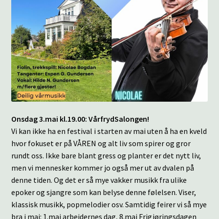
Onsdag 3.mai kl.19.00: VårfrydSalongen!
Vi kan ikke ha en festival i starten av mai uten å ha en kveld
hvor fokuset er på VÅREN og alt liv som spirer og gror
rundt oss. Ikke bare blant gress og planter er det nytt liv,
men vi mennesker kommer jo også mer ut av dvalen på
denne tiden. Og det er så mye vakker musikk fra ulike
epoker og sjangre som kan belyse denne følelsen. Viser,
klassisk musikk, popmelodier osv. Samtidig feirer vi så mye
bra i mai: 1.mai arbeidernes dag, 8.mai Frigjøringsdagen