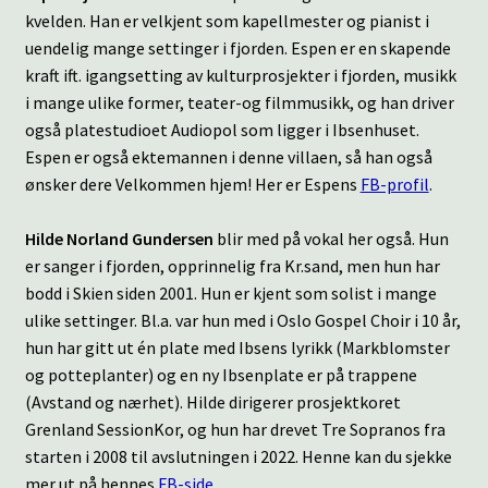
kvelden. Han er velkjent som kapellmester og pianist i
uendelig mange settinger i fjorden. Espen er en skapende
kraft ift. igangsetting av kulturprosjekter i fjorden, musikk
i mange ulike former, teater-og filmmusikk, og han driver
også platestudioet Audiopol som ligger i Ibsenhuset.
Espen er også ektemannen i denne villaen, så han også
ønsker dere Velkommen hjem! Her er Espens
FB-profil
.
Hilde Norland Gundersen
blir med på vokal her også. Hun
er sanger i fjorden, opprinnelig fra Kr.sand, men hun har
bodd i Skien siden 2001. Hun er kjent som solist i mange
ulike settinger. Bl.a. var hun med i Oslo Gospel Choir i 10 år,
hun har gitt ut én plate med Ibsens lyrikk (Markblomster
og potteplanter) og en ny Ibsenplate er på trappene
(Avstand og nærhet). Hilde dirigerer prosjektkoret
Grenland SessionKor, og hun har drevet Tre Sopranos fra
starten i 2008 til avslutningen i 2022. Henne kan du sjekke
mer ut på hennes
FB-side
.