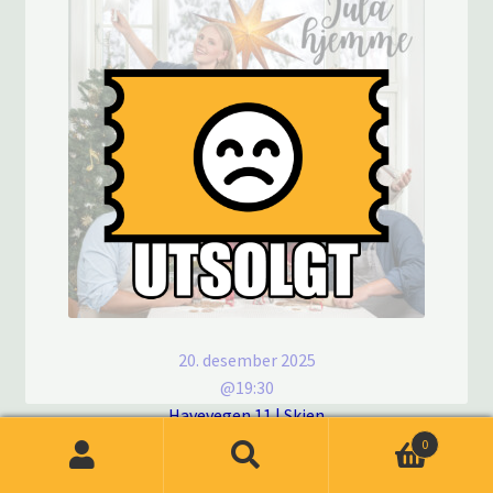
20. desember 2025
@19:30
Havevegen 11 | Skien
JULA HJEMME 2025 | 20.desember kl.1930
0
kr
430.00
All