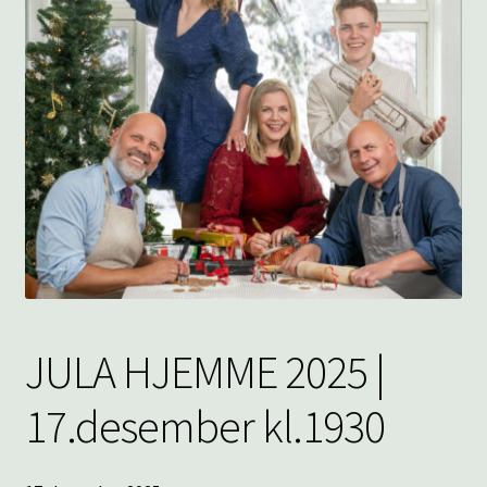
underm
KONTAKT
SPØRSMÅL OG SVAR
HANDLEKURV
Min konto
JULA HJEMME 2025 |
17.desember kl.1930