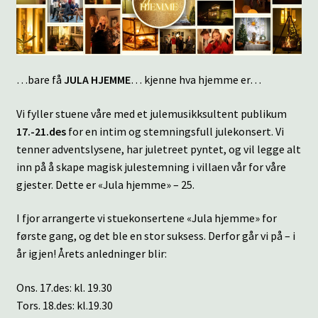
…bare få
JULA HJEMME
… kjenne hva hjemme er…
Vi fyller stuene våre med et julemusikksultent publikum
17.-21.des
for en intim og stemningsfull julekonsert. Vi
tenner adventslysene, har juletreet pyntet, og vil legge alt
inn på å skape magisk julestemning i villaen vår for våre
gjester. Dette er «Jula hjemme» – 25.
I fjor arrangerte vi stuekonsertene «Jula hjemme» for
første gang, og det ble en stor suksess. Derfor går vi på – i
år igjen! Årets anledninger blir:
Ons. 17.des: kl. 19.30
Tors. 18.des: kl.19.30