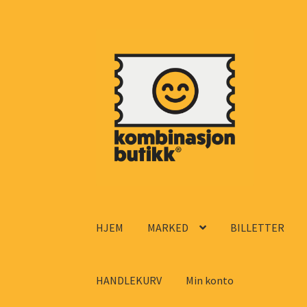
Hopp
Hopp
til
til
navigasjon
innhold
HJEM
MARKED
BILLETTER
HANDLEKURV
Min konto