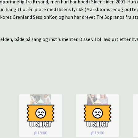
 opprinnelig fra Kr.sand, men hun har bodd i Skien siden 2001. Hun 
, hun har gitt ut én plate med Ibsens lyrikk (Markblomster og potte
koret Grenland SessionKor, og hun har drevet Tre Sopranos fra sta
lden, både på sang og instrumenter. Disse vil bli avslørt etter hve
3. mai 2023
4. mai 2023
@19:00
@19:00