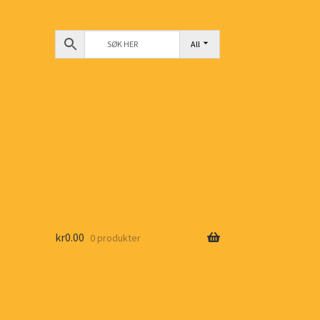
All
kr
0.00
0 produkter