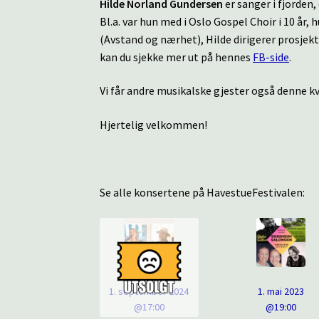
Hilde Norland Gundersen
er sanger i fjorden,
Bl.a. var hun med i Oslo Gospel Choir i 10 år
(Avstand og nærhet), Hilde dirigerer prosjekt
kan du sjekke mer ut på hennes
FB-side
.
Vi får andre musikalske gjester også denne kve
Hjertelig velkommen!
Se alle konsertene på HavestueFestivalen:
1. september 2024
1. mai 2023
@17:00
@19:00