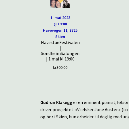
1. mai 2023
@19:00
Havevegen 11, 3725
Skien
HavestueFestivalen
|
SondheimSalongen
| 1.mai kl.19:00
kr
300.00
Gudrun Klakegg
er en eminent pianist,følsom
driver prosjektet «Vi elsker Jane Austen» (to
og bor i Skien, hun arbeider til daglig med u