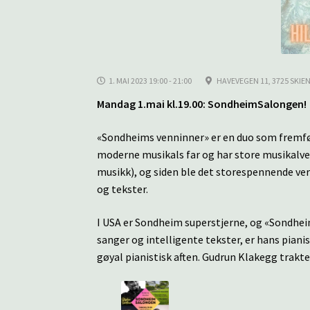
1. MAI 2023 19:00 - 21:00
HAVEVEGEN 11, 3725 SKIE
Mandag 1.mai kl.19.00: SondheimSalongen!
«Sondheims venninner» er en duo som fremf
moderne musikals far og har store musikalve
musikk), og siden ble det storespennende ve
og tekster.
I USA er Sondheim superstjerne, og «Sondheims
sanger og intelligente tekster, er hans pian
gøyal pianistisk aften. Gudrun Klakegg trak