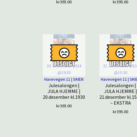
kr
395.00
kr
395.00
20. desember 2024
21. desember 202
@19:30
@15:30
Havevegen 11 | SKIEN
Havevegen 11 | SKI
Julesalongen |
Julesalongen |
JULA HJEMME |
JULA HJEMME |
20.desember kl.1930
21.desember kl.1
– EKSTRA
kr
395.00
kr
395.00