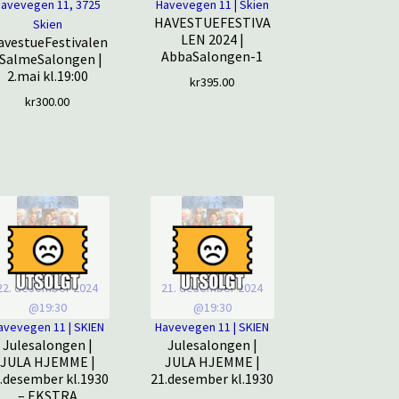
Havevegen 11, 3725
Havevegen 11 | Skien
HAVESTUEFESTIVA
Skien
LEN 2024 |
avestueFestivalen
AbbaSalongen-1
 SalmeSalongen |
2.mai kl.19:00
kr
395.00
kr
300.00
22. desember 2024
21. desember 2024
@19:30
@19:30
avevegen 11 | SKIEN
Havevegen 11 | SKIEN
Julesalongen |
Julesalongen |
JULA HJEMME |
JULA HJEMME |
.desember kl.1930
21.desember kl.1930
– EKSTRA