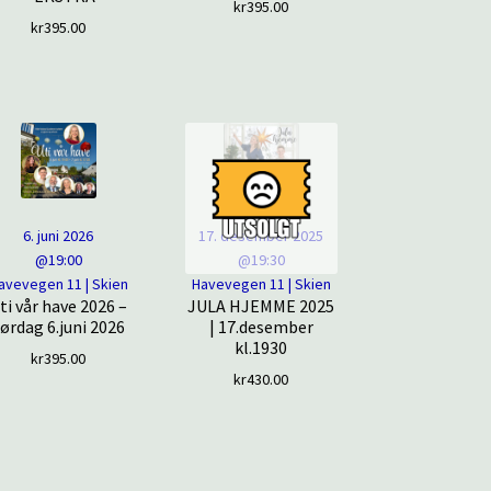
kr
395.00
kr
395.00
6. juni 2026
17. desember 2025
@19:00
@19:30
avevegen 11 | Skien
Havevegen 11 | Skien
ti vår have 2026 –
JULA HJEMME 2025
ørdag 6.juni 2026
| 17.desember
kl.1930
kr
395.00
kr
430.00