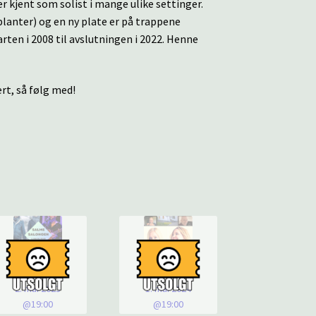
er kjent som solist i mange ulike settinger.
planter) og en ny plate er på trappene
rten i 2008 til avslutningen i 2022. Henne
rt, så følg med!
2. mai 2023
1. mai 2024
@19:00
@19:00