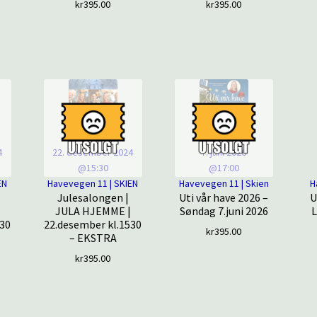
kr
395.00
kr
395.00
4
22. desember 2024
7. juni 2026
@15:30
@17:00
EN
Havevegen 11 | SKIEN
Havevegen 11 | Skien
H
Julesalongen |
Uti vår have 2026 –
U
JULA HJEMME |
Søndag 7.juni 2026
L
530
22.desember kl.1530
kr
395.00
– EKSTRA
kr
395.00