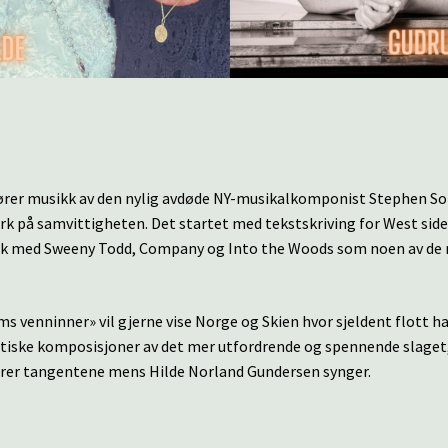
N
ører musikk av den nylig avdøde NY-musikalkomponist Stephen S
rk på samvittigheten. Det startet med tekstskriving for West si
rk med Sweeny Todd, Company og Into the Woods som noen av de me
 venninner» vil gjerne vise Norge og Skien hvor sjeldent flott hans
istiske komposisjoner av det mer utfordrende og spennende slaget,
terer tangentene mens Hilde Norland Gundersen synger.