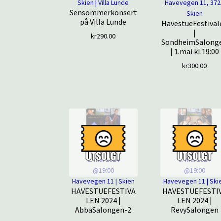
Skien | Villa Lunde
Havevegen 11, 372
Sensommerkonsert
Skien
på Villa Lunde
HavestueFestival
|
kr
290.00
SondheimSalong
| 1.mai kl.19:00
kr
300.00
2. mai 2024
3. mai 2024
@19:00
@19:00
Havevegen 11 | Skien
Havevegen 11 | Ski
HAVESTUEFESTIVA
HAVESTUEFESTI
LEN 2024 |
LEN 2024 |
AbbaSalongen-2
RevySalongen