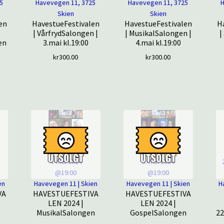
5
Havevegen 11, 3725
Havevegen 11, 3725
Skien
Skien
en
HavestueFestivalen
HavestueFestivalen
H
| VårfrydSalongen |
| MusikalSalongen |
|
en
3.mai kl.19:00
4.mai kl.19:00
kr
300.00
kr
300.00
4. mai 2024
5. mai 2024
@19:00
@19:00
en
Havevegen 11 | Skien
Havevegen 11 | Skien
H
VA
HAVESTUEFESTIVA
HAVESTUEFESTIVA
LEN 2024 |
LEN 2024 |
MusikalSalongen
GospelSalongen
22