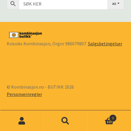
All
underm
KONTAKT
SPØRSMÅL OG SVAR
HANDLEKURV
Kvisviks Kombinasjon, Orgnr 986079807.
Salgsbetingelser
Min konto
© Kombinasjon.no - BUTIKK 2026
Personvernregler
0
All