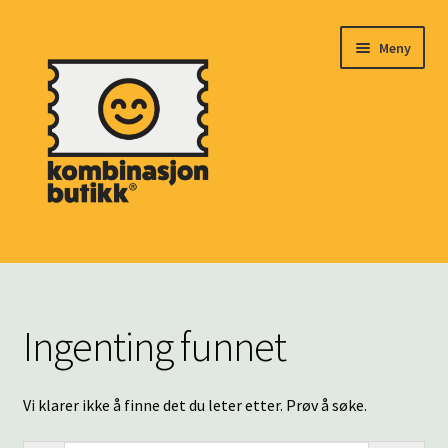
Hopp
Hopp
Meny
til
til
navigasjon
innhold
HJEM
Fold
MARKED
Ingenting funnet
ut
underm
BILLETTER
Vi klarer ikke å finne det du leter etter. Prøv å søke.
Fold
ARRANGØRER
ut