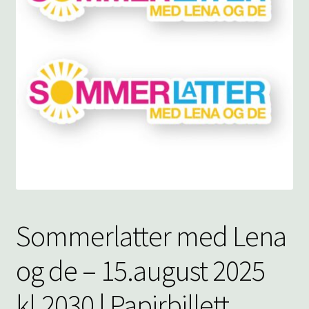
underm
KONTAKT
SPØRSMÅL OG SVAR
HANDLEKURV
Min konto
Sommerlatter med Lena
og de – 15.august 2025
kl.2030 | Papirbillett