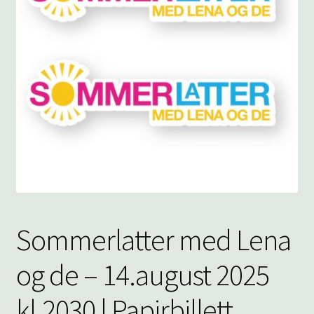
underm
KONTAKT
SPØRSMÅL OG SVAR
HANDLEKURV
Min konto
Sommerlatter med Lena
og de – 14.august 2025
kl.2030 | Papirbillett