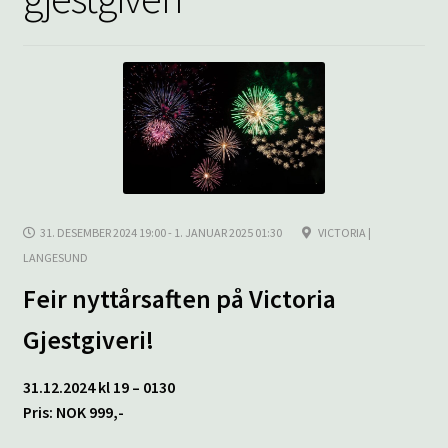
underm
KONTAKT
SPØRSMÅL OG SVAR
HANDLEKURV
Min konto
31. DESEMBER 2024 19:00 - 1. JANUAR 2025 01:30
VICTORIA |
LANGESUND
Feir nyttårsaften på Victoria
Gjestgiveri!
31.12.2024 kl 19 – 0130
Pris: NOK 999,-