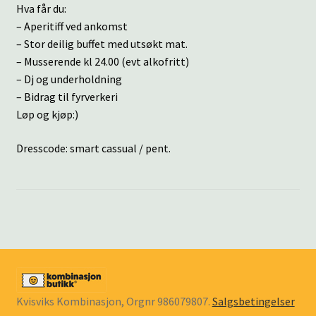
Hva får du:
– Aperitiff ved ankomst
– Stor deilig buffet med utsøkt mat.
– Musserende kl 24.00 (evt alkofritt)
– Dj og underholdning
– Bidrag til fyrverkeri
Løp og kjøp:)
Dresscode: smart cassual / pent.
Kvisviks Kombinasjon, Orgnr 986079807.
Salgsbetingelser