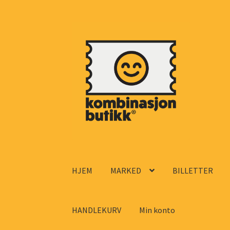
Hopp
Hopp
til
til
navigasjon
innhold
HJEM
MARKED
BILLETTER
HANDLEKURV
Min konto