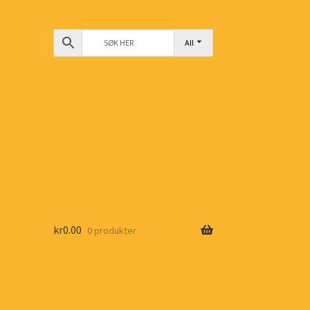
All
kr
0.00
0 produkter