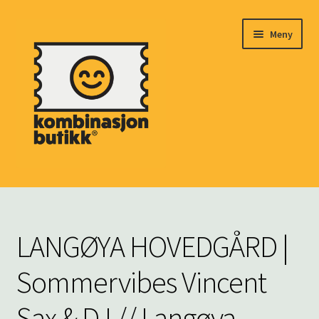
Hopp
Hopp
Meny
til
til
navigasjon
innhold
HJEM
Fold
MARKED
LANGØYA HOVEDGÅRD |
ut
underm
BILLETTER
Sommervibes Vincent
Fold
ARRANGØRER
Sax & DJ // Langøya
ut