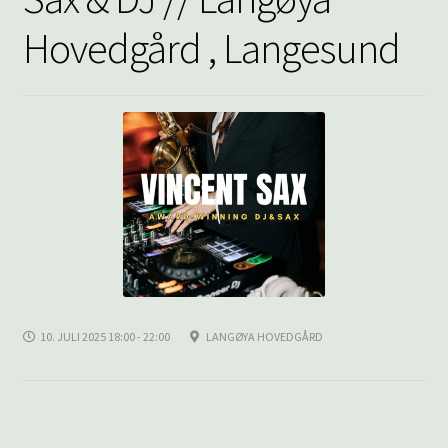
underm
KONTAKT
Hovedgård , Langesund
SPØRSMÅL OG SVAR
HANDLEKURV
Min konto
10. JULI 2025 18:00 - 22:00
LANGØYA HOVEDGÅRD