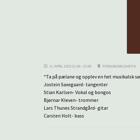
11. APRIL 2025 21:00 - 23:00
PORSGRUNN | KAFE K
“Ta på pælane og opplev en het musikalsk sø
Jostein Saxegaard- tangenter
Stian Karlsen- Vokal og bongos
Bjørnar Kleven- trommer
Lars Thunes Strandgård- gitar
Carsten Holt- bass