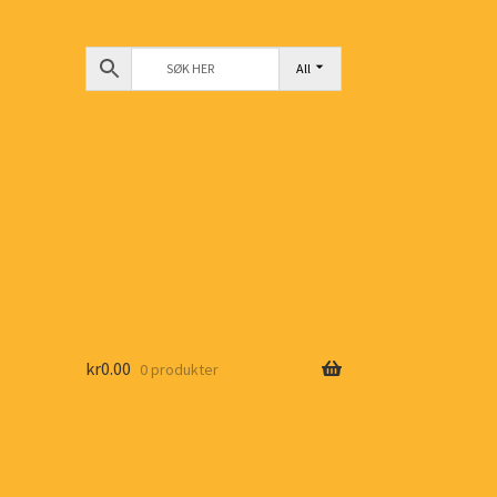
All
kr
0.00
0 produkter