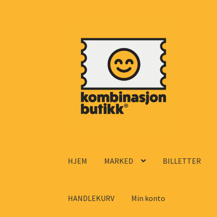
Hopp
Hopp
til
til
navigasjon
innhold
HJEM
MARKED
BILLETTER
HANDLEKURV
Min konto