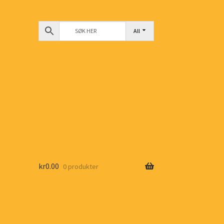
All
kr
0.00
0 produkter