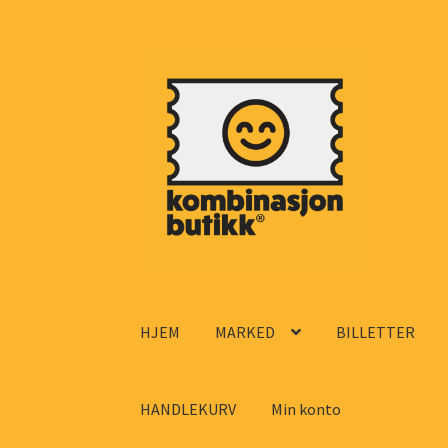
Hopp
Hopp
til
til
navigasjon
innhold
HJEM
MARKED
BILLETTER
HANDLEKURV
Min konto