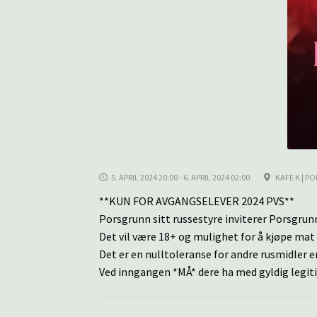
5. APRIL 2024 20:00 - 6. APRIL 2024 02:00
KAFE K | P
**KUN FOR AVGANGSELEVER 2024 PVS**
Porsgrunn sitt russestyre inviterer Porsgrunn
Det vil være 18+ og mulighet for å kjøpe mat 
Det er en nulltoleranse for andre rusmidler e
Ved inngangen *MÅ* dere ha med gyldig legit