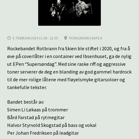
underm
KONTAKT
SPØRSMÅL OG SVAR
3. FEBRUAR 2024 21:00 - 22:30
PORSGRUNN | KAFE K
HANDLEKURV
Rockebandet Rotbrann fra Skien ble stiftet i 2020, og fra å
øve på coverlåter i en container ved Ibsenhuset, ga de nylig
Min konto
ut EPen “Supersøndag”. Med sine raske riff og aggressive
toner serverer de deg en blanding av god gammel hardrock
til de mer rolige låtene med fløyelsmyke gitarsoloer og
tankefulle tekster.
Bandet består av:
Simen Li Løkaas på trommer
Bård Farstad på rytmegitar
Halvor Styrvold Skogstad på bass og vokal
Per Johan Fredriksen på leadgitar