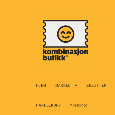
Hopp
Hopp
til
til
navigasjon
innhold
HJEM
MARKED
BILLETTER
HANDLEKURV
Min konto