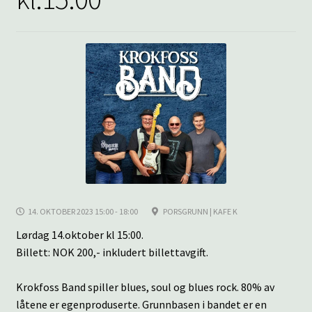
underm
KONTAKT
SPØRSMÅL OG SVAR
HANDLEKURV
Min konto
14. OKTOBER 2023 15:00 - 18:00
PORSGRUNN | KAFE K
Lørdag 14.oktober kl 15:00.
Billett: NOK 200,- inkludert billettavgift.
Krokfoss Band spiller blues, soul og blues rock. 80% av
låtene er egenproduserte. Grunnbasen i bandet er en