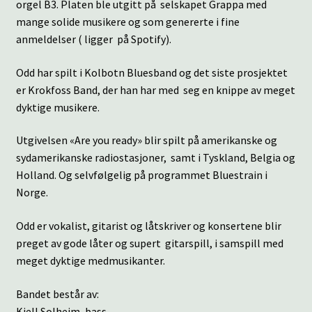
orgel B3. Platen ble utgitt på selskapet Grappa med
mange solide musikere og som genererte i fine
anmeldelser ( ligger på Spotify).
Odd har spilt i Kolbotn Bluesband og det siste prosjektet
er Krokfoss Band, der han har med seg en knippe av meget
dyktige musikere.
Utgivelsen «Are you ready» blir spilt på amerikanske og
sydamerikanske radiostasjoner, samt i Tyskland, Belgia og
Holland. Og selvfølgelig på programmet Bluestrain i
Norge.
Odd er vokalist, gitarist og låtskriver og konsertene blir
preget av gode låter og supert gitarspill, i samspill med
meget dyktige medmusikanter.
Bandet består av:
Kjell Solheim, bass