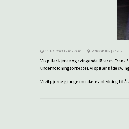
12. MAI 2023 19:00 - 22:00
PORSGRUNN | KAFE K
Vi spiller kjente og svingende låter av Fran
underholdningsorkester. Vi spiller både swing
Vi vil gjerne gi unge musikere anledning til 