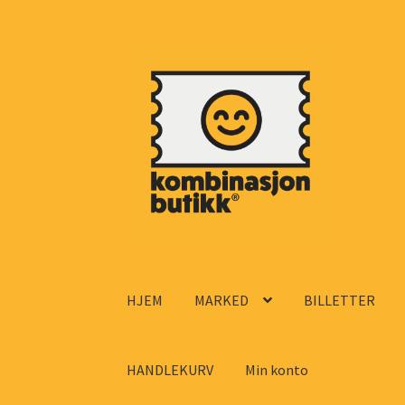
Hopp
Hopp
til
til
navigasjon
innhold
HJEM
MARKED
BILLETTER
HANDLEKURV
Min konto