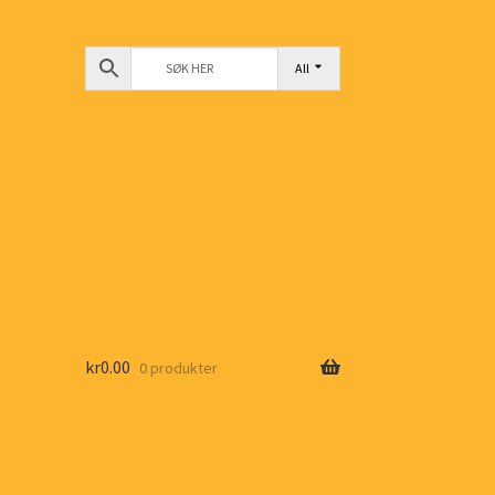
All
kr
0.00
0 produkter