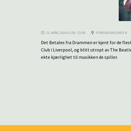
13. APRIL 2024 21:00 - 23:00
PORSGRUNN | KAFE K
Det Betales fra Drammen er kjent for de fles
Club i Liverpool, og blitt utropt av The Beat
ekte kjærlighet til musikken de spiller.