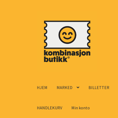
Hopp
Hopp
til
til
navigasjon
innhold
HJEM
MARKED
BILLETTER
HANDLEKURV
Min konto