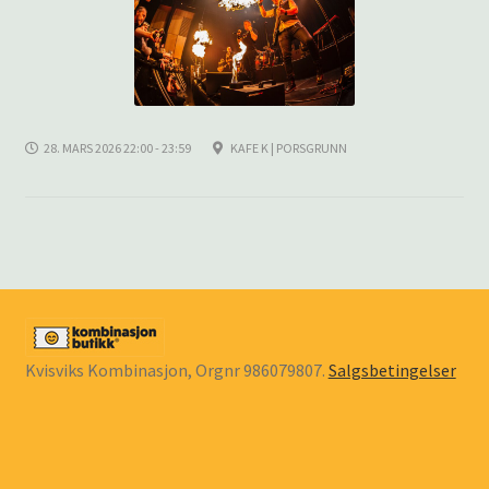
underm
KONTAKT
SPØRSMÅL OG SVAR
HANDLEKURV
28. MARS 2026 22:00 - 23:59
KAFE K | PORSGRUNN
Min konto
Kvisviks Kombinasjon, Orgnr 986079807.
Salgsbetingelser