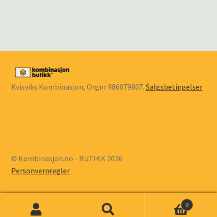
underm
KONTAKT
SPØRSMÅL OG SVAR
HANDLEKURV
Kvisviks Kombinasjon, Orgnr 986079807.
Salgsbetingelser
Min konto
© Kombinasjon.no - BUTIKK 2026
Personvernregler
0