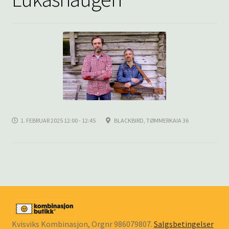
underm
KONTAKT
SPØRSMÅL OG SVAR
HANDLEKURV
Min konto
1. FEBRUAR 2025 12:00 - 12:45
BLACKBIRD, TØMMERKAIA 36
Kvisviks Kombinasjon, Orgnr 986079807.
Salgsbetingelser