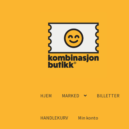
Hopp
Hopp
til
til
navigasjon
innhold
HJEM
MARKED
BILLETTER
HANDLEKURV
Min konto