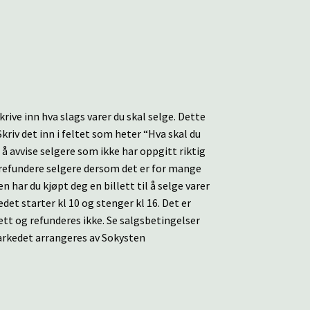
ive inn hva slags varer du skal selge. Dette
Skriv det inn i feltet som heter “Hva skal du
å avvise selgere som ikke har oppgitt riktig
g refundere selgere dersom det er for mange
ar du kjøpt deg en billett til å selge varer
t starter kl 10 og stenger kl 16. Det er
ett og refunderes ikke. Se salgsbetingelser
markedet arrangeres av Sokysten