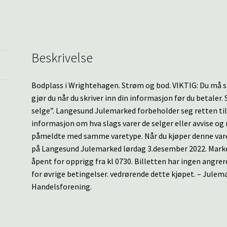
Beskrivelse
Bodplass i Wrightehagen. Strøm og bod. VIKTIG: Du må skr
gjør du når du skriver inn din informasjon før du betaler. 
selge”. Langesund Julemarked forbeholder seg retten til 
informasjon om hva slags varer de selger eller avvise o
påmeldte med samme varetype. Når du kjøper denne varen h
på Langesund Julemarked lørdag 3.desember 2022. Markede
åpent for opprigg fra kl 0730. Billetten har ingen angrer
for øvrige betingelser. vedrørende dette kjøpet. – Jule
Handelsforening.