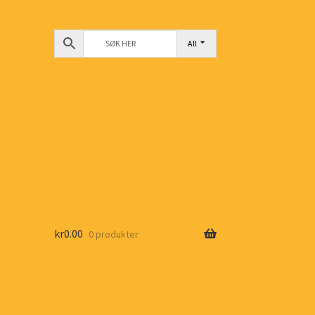
All
kr
0.00
0 produkter