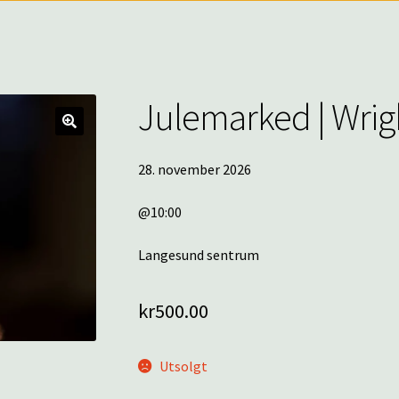
Julemarked | Wri
🔍
28. november 2026
@10:00
Langesund sentrum
kr
500.00
Utsolgt