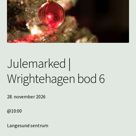
underm
KONTAKT
SPØRSMÅL OG SVAR
HANDLEKURV
Min konto
Julemarked |
Wrightehagen bod 6
28. november 2026
@10:00
Langesund sentrum