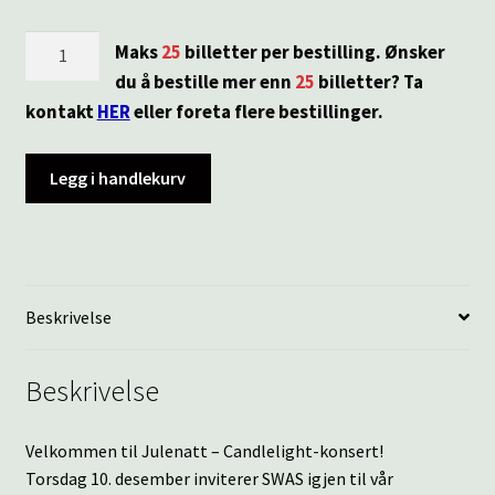
Velkommen
Maks
25
billetter per bestilling. Ønsker
til
du å bestille mer enn
25
billetter? Ta
Julenatt
kontakt
HER
eller foreta flere bestillinger.
–
Candlelight-
Legg i handlekurv
konsert!
-
10.desember
2026
kl.18:30
Beskrivelse
antall
Beskrivelse
Velkommen til Julenatt – Candlelight-konsert!
Torsdag 10. desember inviterer SWAS igjen til vår