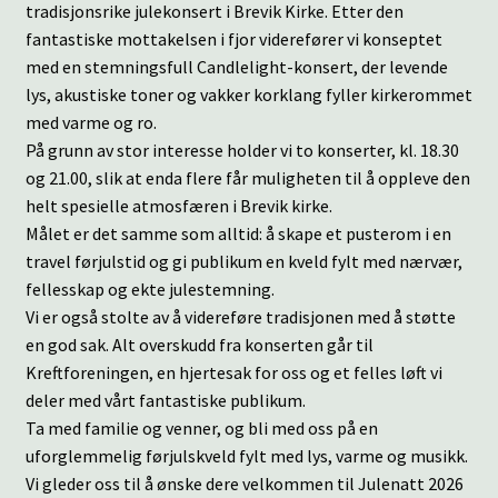
tradisjonsrike julekonsert i Brevik Kirke. Etter den
fantastiske mottakelsen i fjor viderefører vi konseptet
med en stemningsfull Candlelight-konsert, der levende
lys, akustiske toner og vakker korklang fyller kirkerommet
med varme og ro.
På grunn av stor interesse holder vi to konserter, kl. 18.30
og 21.00, slik at enda flere får muligheten til å oppleve den
helt spesielle atmosfæren i Brevik kirke.
Målet er det samme som alltid: å skape et pusterom i en
travel førjulstid og gi publikum en kveld fylt med nærvær,
fellesskap og ekte julestemning.
Vi er også stolte av å videreføre tradisjonen med å støtte
en god sak. Alt overskudd fra konserten går til
Kreftforeningen, en hjertesak for oss og et felles løft vi
deler med vårt fantastiske publikum.
Ta med familie og venner, og bli med oss på en
uforglemmelig førjulskveld fylt med lys, varme og musikk.
Vi gleder oss til å ønske dere velkommen til Julenatt 2026