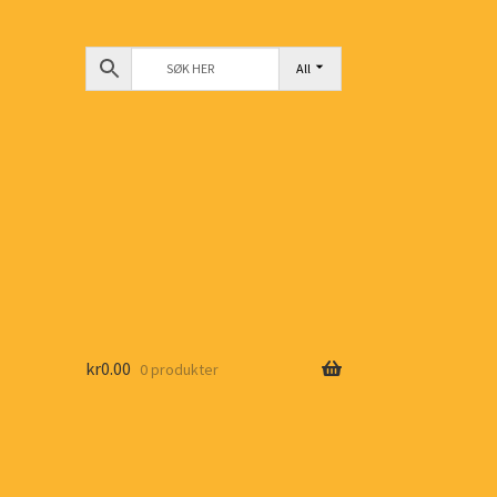
All
kr
0.00
0 produkter