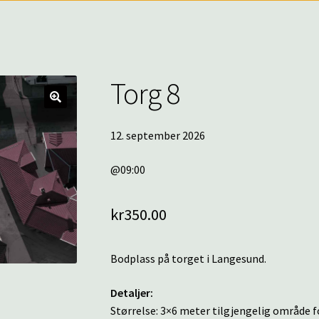
Torg 8
🔍
12. september 2026
@09:00
kr
350.00
Bodplass på torget i Langesund.
Detaljer:
Størrelse: 3×6 meter tilgjengelig område fo