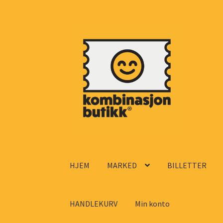
Hopp
Hopp
til
til
navigasjon
innhold
HJEM
MARKED
BILLETTER
HANDLEKURV
Min konto