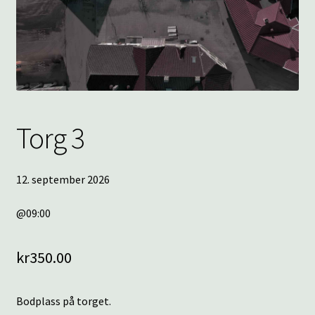
underm
KONTAKT
SPØRSMÅL OG SVAR
HANDLEKURV
Torg 3
Min konto
12. september 2026
@09:00
kr
350.00
Bodplass på torget.