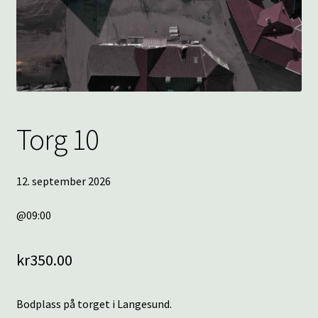
underm
KONTAKT
SPØRSMÅL OG SVAR
HANDLEKURV
Torg 10
Min konto
12. september 2026
@09:00
kr
350.00
Bodplass på torget i Langesund.