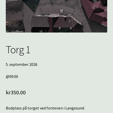
underm
KONTAKT
SPØRSMÅL OG SVAR
HANDLEKURV
Torg 1
Min konto
5. september 2026
@09:00
kr
350.00
Bodplass på torget ved fontenen i Langesund.