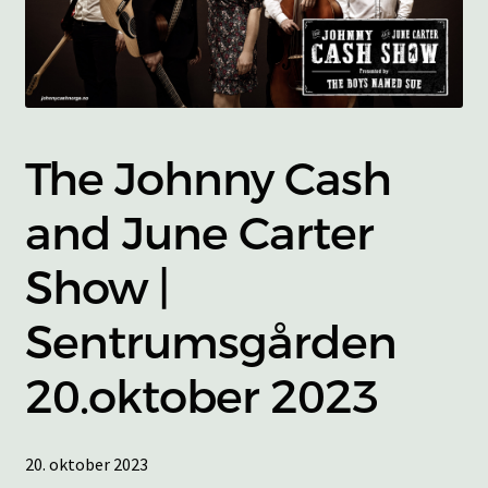
underm
KONTAKT
SPØRSMÅL OG SVAR
HANDLEKURV
The Johnny Cash
Min konto
and June Carter
Show |
Sentrumsgården
20.oktober 2023
20. oktober 2023