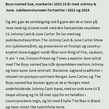
Boys named Sue, markerte i 2022 10 år med Johnny &
June. Jubileumsturneen fortsetter i 2023 og 2024.
Og det gjør de selvfølgelig ved å gjøre det de er best på;
reise land og strand rundt med den fantastiske musikken
til Johnny Cash & June Carter. De tar med seg
publikumsfavoritten The Johnny Cash & June Carter Show
inn i jubileumsåret, og presenterer et finslipt og country-
krydret show bygget rundt låter som Ring of Fire, Jackson,
It ain´t me, Folsom Prison og Times a waistin. Som alltid
med The Boys named Sue står dynamikken mellom Johnny
og hans kone June sentralt. Marianne Jagland stadfester i
showet sin posisjon som hele Norges June Carter, og The
Boys named Sue beviser igjen at de er Norges mest
underholdende Johnny Cash-band, med en unik evne til å
skape allsang og liv. Så møt opp for en helaften i
countryrockens tegn, og bli med å hylle The Man in Black
og hans minst like talentfulle kone.