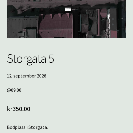
underm
KONTAKT
SPØRSMÅL OG SVAR
HANDLEKURV
Storgata 5
Min konto
12. september 2026
@09:00
kr
350.00
Bodplass i Storgata.