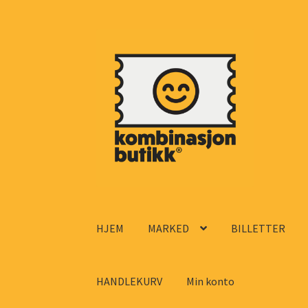
Hopp
Hopp
til
til
navigasjon
innhold
HJEM
MARKED
BILLETTER
HANDLEKURV
Min konto