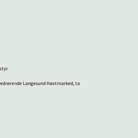
tyr.
 vedrørende Langesund Høstmarked, ta