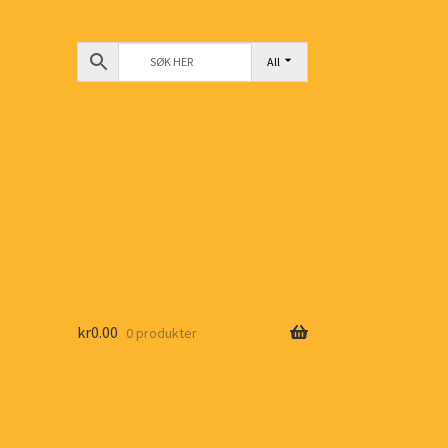
All
kr
0.00
0 produkter