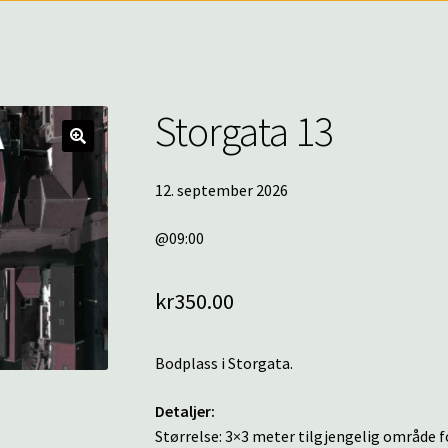
Storgata 13
🔍
12. september 2026
@09:00
kr
350.00
Bodplass i Storgata.
Detaljer:
Størrelse: 3×3 meter tilgjengelig område fo