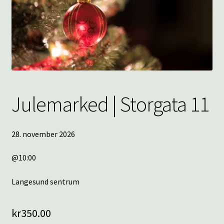
underm
KONTAKT
SPØRSMÅL OG SVAR
HANDLEKURV
Min konto
Julemarked | Storgata 11
28. november 2026
@10:00
Langesund sentrum
kr
350.00