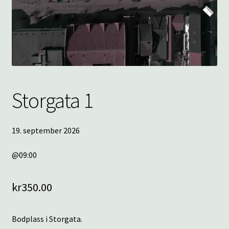
underm
KONTAKT
SPØRSMÅL OG SVAR
HANDLEKURV
Storgata 1
Min konto
19. september 2026
@09:00
kr
350.00
Bodplass i Storgata.