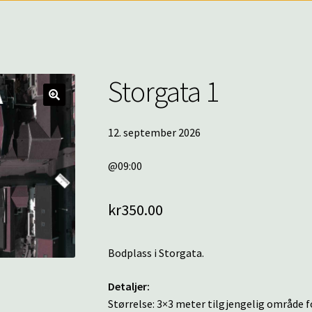
Storgata 1
🔍
12. september 2026
@09:00
kr
350.00
Bodplass i Storgata.
Detaljer:
Størrelse: 3×3 meter tilgjengelig område fo