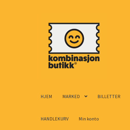
Hopp
Hopp
til
til
navigasjon
innhold
HJEM
MARKED
BILLETTER
HANDLEKURV
Min konto