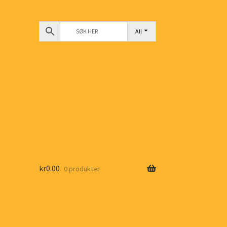
All
kr
0.00
0 produkter