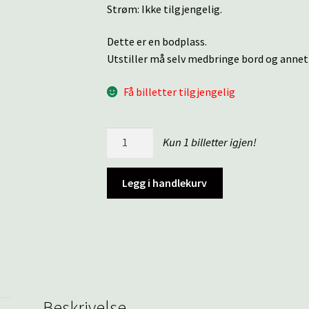
Strøm: Ikke tilgjengelig.
Dette er en bodplass.
Utstiller må selv medbringe bord og annet
Få billetter tilgjengelig
Kirkeveien
Kun 1 billetter igjen!
5
|
Legg i handlekurv
20.september
2025
antall
Beskrivelse