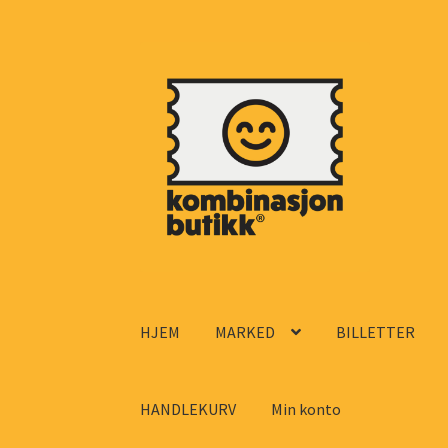
Hopp
Hopp
til
til
navigasjon
innhold
HJEM
MARKED
BILLETTER
HANDLEKURV
Min konto