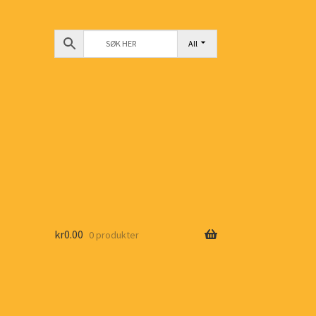
All
kr
0.00
0 produkter