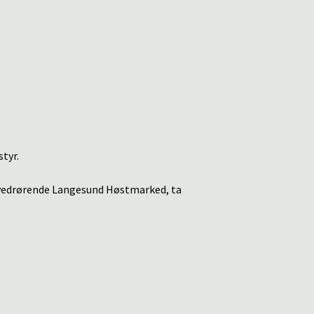
tyr.
 vedrørende Langesund Høstmarked, ta