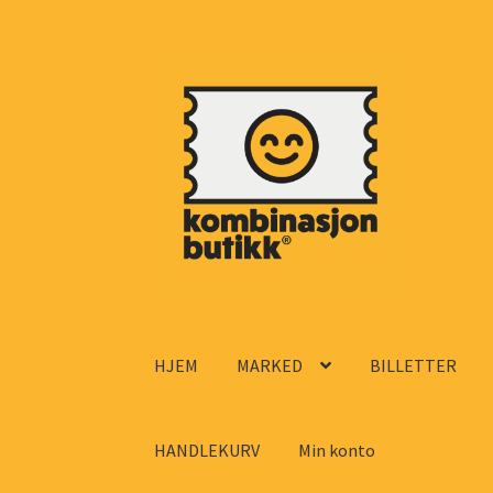
Hopp
Hopp
til
til
navigasjon
innhold
HJEM
MARKED
BILLETTER
HANDLEKURV
Min konto