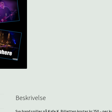
Beskrivelse
Syv band spiller på Kafe K. Billetten koster kr.250,- per k