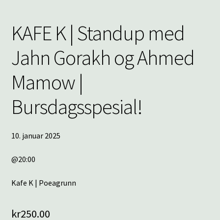
KAFE K | Standup med
Jahn Gorakh og Ahmed
Mamow |
Bursdagsspesial!
10. januar 2025
@20:00
Kafe K | Poeagrunn
kr
250.00