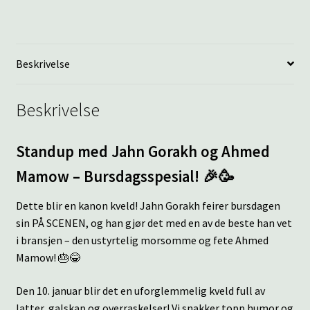
Beskrivelse
Beskrivelse
Standup med Jahn Gorakh og Ahmed
Mamow – Bursdagsspesial! 🎉🥳
Dette blir en kanon kveld! Jahn Gorakh feirer bursdagen
sin PÅ SCENEN, og han gjør det med en av de beste han vet
i bransjen – den ustyrtelig morsomme og fete Ahmed
Mamow! 🎂😂
Den 10. januar blir det en uforglemmelig kveld full av
latter, galskap og overraskelser! Vi snakker topp humor og