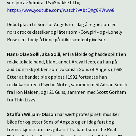
versjon av Admiral Ps «Snakke litt»;
https://www.youtube.com/watch?v=btQXg6KWww8
Debutplata til Sons of Angels er i dag å regne som en
norsk rockeklassiker og låter som «Cowgirl» og «Lonely
Rose» er stadig å finne på ulike samleutgivelser.
Hans-Olav Solli, aka Solli,
er fra Molde og hadde spilt i en
rekke lokale band, blant annet Araya Heep, da han på
audition fikk jobben som vokalist i Sons of Angels i 1988.
Etter at bandet ble oppløst i 1992 fortsatte han
rockekarrieren i Psycho Motel, sammen med Adrian Smith
fra Iron Maiden, og i 21 Guns, sammen med Scott Gorham
fra Thin Lizzy.
Staffan William-Olsson
har vært profesjonell musiker
både før og etter Sons of Angels og er i dag først og
fremst kjent som jazzgitarist fra band som The Real