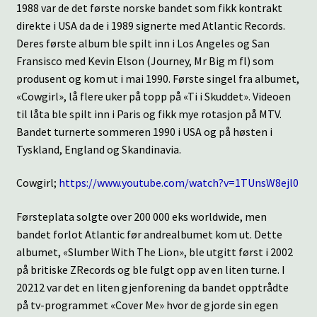
1988 var de det første norske bandet som fikk kontrakt
direkte i USA da de i 1989 signerte med Atlantic Records.
Deres første album ble spilt inn i Los Angeles og San
Fransisco med Kevin Elson (Journey, Mr Big m fl) som
produsent og kom ut i mai 1990. Første singel fra albumet,
«Cowgirl», lå flere uker på topp på «Ti i Skuddet». Videoen
til låta ble spilt inn i Paris og fikk mye rotasjon på MTV.
Bandet turnerte sommeren 1990 i USA og på høsten i
Tyskland, England og Skandinavia.
Cowgirl;
https://www.youtube.com/watch?v=1TUnsW8ejl0
Førsteplata solgte over 200 000 eks worldwide, men
bandet forlot Atlantic før andrealbumet kom ut. Dette
albumet, «Slumber With The Lion», ble utgitt først i 2002
på britiske ZRecords og ble fulgt opp av en liten turne. I
20212 var det en liten gjenforening da bandet opptrådte
på tv-programmet «Cover Me» hvor de gjorde sin egen