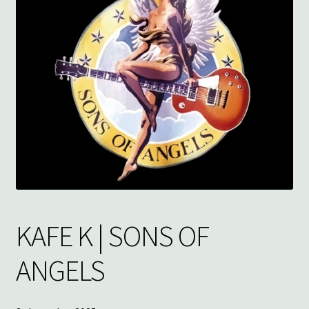
underm
KONTAKT
SPØRSMÅL OG SVAR
HANDLEKURV
Min konto
KAFE K | SONS OF
ANGELS