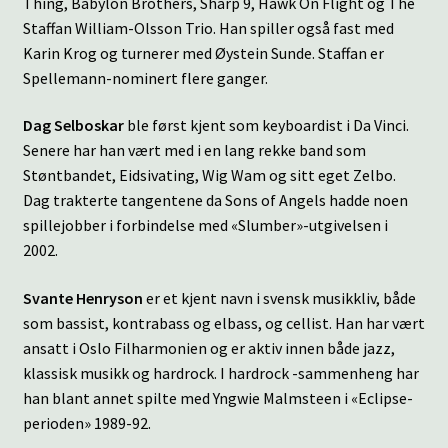
Thing, Babylon Brothers, Sharp 9, Hawk On Flight og The
Staffan William-Olsson Trio. Han spiller også fast med
Karin Krog og turnerer med Øystein Sunde. Staffan er
Spellemann-nominert flere ganger.
Dag Selboskar
ble først kjent som keyboardist i Da Vinci.
Senere har han vært med i en lang rekke band som
Støntbandet, Eidsivating, Wig Wam og sitt eget Zelbo.
Dag trakterte tangentene da Sons of Angels hadde noen
spillejobber i forbindelse med «Slumber»-utgivelsen i
2002.
Svante Henryson
er et kjent navn i svensk musikkliv, både
som bassist, kontrabass og elbass, og cellist. Han har vært
ansatt i Oslo Filharmonien og er aktiv innen både jazz,
klassisk musikk og hardrock. I hardrock -sammenheng har
han blant annet spilte med Yngwie Malmsteen i «Eclipse-
perioden» 1989-92.