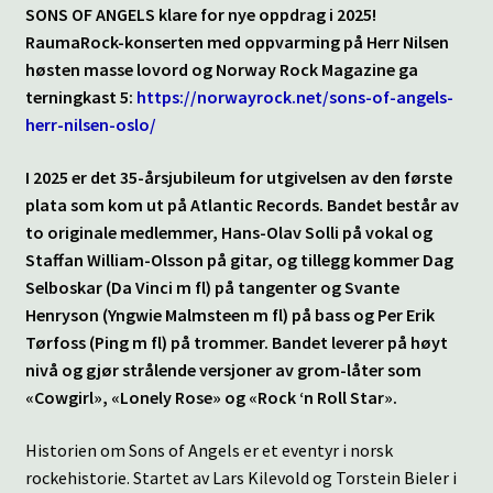
SONS OF ANGELS klare for nye oppdrag i 2025!
RaumaRock-konserten med oppvarming på Herr Nilsen
høsten masse lovord og Norway Rock Magazine ga
terningkast 5:
https://norwayrock.net/sons-of-angels-
herr-nilsen-oslo/
I 2025 er det 35-årsjubileum for utgivelsen av den første
plata som kom ut på Atlantic Records. Bandet består av
to originale medlemmer, Hans-Olav Solli på vokal og
Staffan William-Olsson på gitar, og tillegg kommer Dag
Selboskar (Da Vinci m fl) på tangenter og Svante
Henryson (Yngwie Malmsteen m fl) på bass og Per Erik
Tørfoss (Ping m fl) på trommer. Bandet leverer på høyt
nivå og gjør strålende versjoner av grom-låter som
«Cowgirl», «Lonely Rose» og «Rock ‘n Roll Star».
Historien om Sons of Angels er et eventyr i norsk
rockehistorie. Startet av Lars Kilevold og Torstein Bieler i