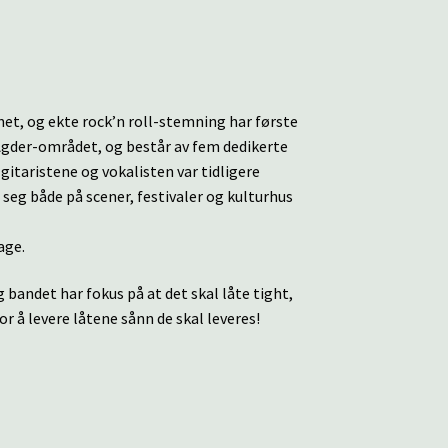
ghet, og ekte rock’n roll-stemning har første
 Agder-området, og består av fem dedikerte
gitaristene og vokalisten var tidligere
eg både på scener, festivaler og kulturhus
age.
bandet har fokus på at det skal låte tight,
for å levere låtene sånn de skal leveres!