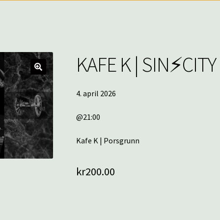
KAFE K | SIN⚡️CITY
🔍
4. april 2026
@21:00
Kafe K | Porsgrunn
kr
200.00