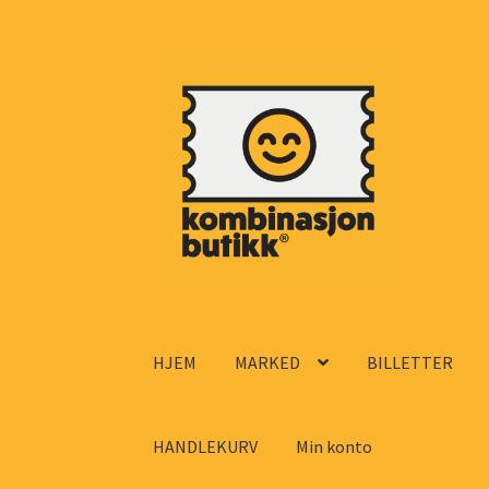
Hopp
Hopp
til
til
navigasjon
innhold
HJEM
MARKED
BILLETTER
HANDLEKURV
Min konto