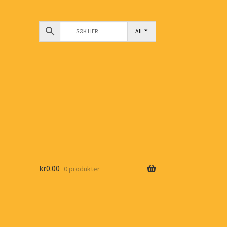
All
kr
0.00
0 produkter