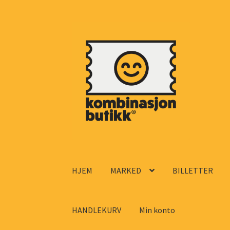
Hopp
Hopp
til
til
navigasjon
innhold
HJEM
MARKED
BILLETTER
HANDLEKURV
Min konto