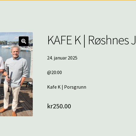
KAFE K | Røshnes 
🔍
24. januar 2025
@20:00
Kafe K | Porsgrunn
kr
250.00