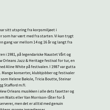
ar sitt utspring fra korpsmiljøet i
r som har vært med fra starten. Vi kan trygt
en gang var mellom 14 og 16 år og langt fra
zen i 1981, på legendariske Naustet Vårt og
 Orleans Jazz & Heritage festival for tur, en
med Aline White på festivalen. I 1987 var gutta
s. Mange konserter, klubbjobber og festivaler
er som Helene Bøksle, Tricia Boutte, Steinar
g Stafford m.fl.
ew Orleans musikken i alle dets fasetter og
om Waits eller Van Morrison-låter for å
 serverer, men det er alltid med genuin
ikkens mange ingredienser.