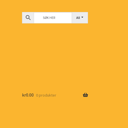
All
kr
0.00
0 produkter