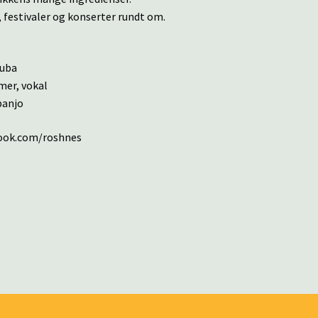
, festivaler og konserter rundt om.
tuba
mer, vokal
banjo
book.com/roshnes