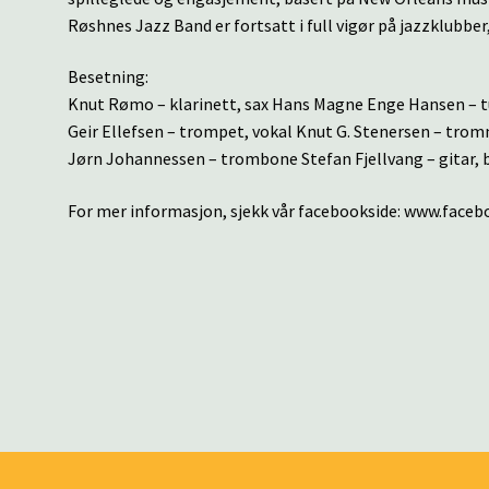
Røshnes Jazz Band er fortsatt i full vigør på jazzklubber
Besetning:
Knut Rømo – klarinett, sax Hans Magne Enge Hansen – 
Geir Ellefsen – trompet, vokal Knut G. Stenersen – trom
Jørn Johannessen – trombone Stefan Fjellvang – gitar, 
For mer informasjon, sjekk vår facebookside: www.face