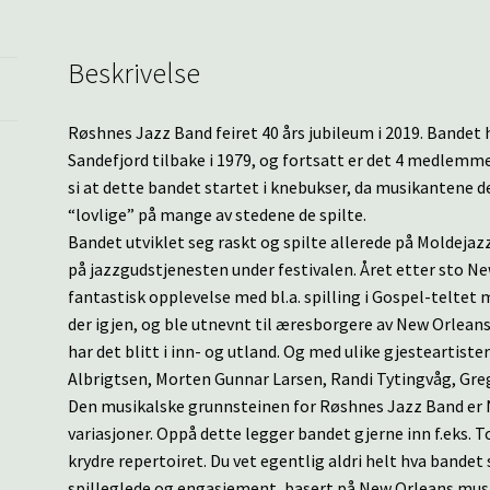
Beskrivelse
Røshnes Jazz Band feiret 40 års jubileum i 2019. Bandet h
Sandefjord tilbake i 1979, og fortsatt er det 4 medlemme
si at dette bandet startet i knebukser, da musikantene d
“lovlige” på mange av stedene de spilte.
Bandet utviklet seg raskt og spilte allerede på Moldejaz
på jazzgudstjenesten under festivalen. Året etter sto New
fantastisk opplevelse med bl.a. spilling i Gospel-teltet 
der igjen, og ble utnevnt til æresborgere av New Orlean
har det blitt i inn- og utland. Og med ulike gjesteartist
Albrigtsen, Morten Gunnar Larsen, Randi Tytingvåg, Greg
Den musikalske grunnsteinen for Røshnes Jazz Band er N
variasjoner. Oppå dette legger bandet gjerne inn f.eks. T
krydre repertoiret. Du vet egentlig aldri helt hva bandet
spilleglede og engasjement, basert på New Orleans mus