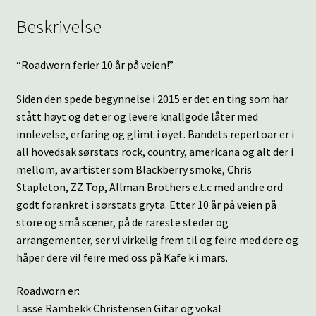
Beskrivelse
“Roadworn ferier 10 år på veien!”
Siden den spede begynnelse i 2015 er det en ting som har
stått høyt og det er og levere knallgode låter med
innlevelse, erfaring og glimt i øyet. Bandets repertoar er i
all hovedsak sørstats rock, country, americana og alt der i
mellom, av artister som Blackberry smoke, Chris
Stapleton, ZZ Top, Allman Brothers e.t.c med andre ord
godt forankret i sørstats gryta. Etter 10 år på veien på
store og små scener, på de rareste steder og
arrangementer, ser vi virkelig frem til og feire med dere og
håper dere vil feire med oss på Kafe k i mars.
Roadworn er:
Lasse Rambekk Christensen Gitar og vokal