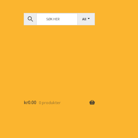
All
kr
0.00
0 produkter