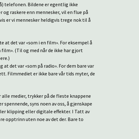
å) telefonen. Bildene er egentlig ikke
r og raskere enn mennesker, vil en flue på
vis er vi mennesker heldigvis trege nok til å
ofte at det var «som i en film». For eksempel å
n film». (Til og med når de ikke har gjort
ere.)
ng at det var «som på radio». For dem bare var
sett. Filmmediet er ikke bare vår tids myter, de
r alle medier, trykker på de fleste knappene
mer spennende, syns noen av oss, å gjenskape
 klipping eller digitale effekter. I Tatt av
tore opptrinn uten noe av det der. Bare to