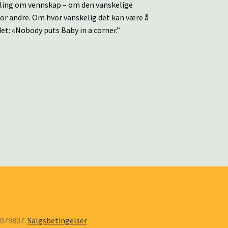
elling om vennskap – om den vanskelige
or andre. Om hvor vanskelig det kan være å
et: «Nobody puts Baby in a corner.”
6079807.
Salgsbetingelser