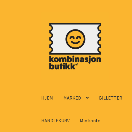
Hopp
Hopp
til
til
navigasjon
innhold
HJEM
MARKED
BILLETTER
HANDLEKURV
Min konto