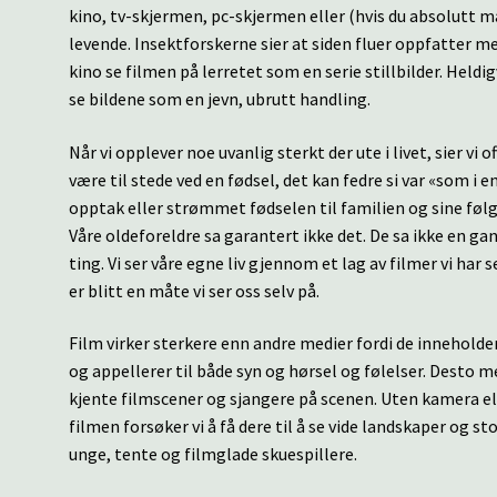
kino, tv-skjermen, pc-skjermen eller (hvis du absolutt m
levende. Insektforskerne sier at siden fluer oppfatter me
kino se filmen på lerretet som en serie stillbilder. Heldig
se bildene som en jevn, ubrutt handling.
Når vi opplever noe uvanlig sterkt der ute i livet, sier vi 
være til stede ved en fødsel, det kan fedre si var «som i e
opptak eller strømmet fødselen til familien og sine følg
Våre oldeforeldre sa garantert ikke det. De sa ikke en ga
ting. Vi ser våre egne liv gjennom et lag av filmer vi har 
er blitt en måte vi ser oss selv på.
Film virker sterkere enn andre medier fordi de inneholde
og appellerer til både syn og hørsel og følelser. Desto 
kjente filmscener og sjangere på scenen. Uten kamera eller
filmen forsøker vi å få dere til å se vide landskaper og s
unge, tente og filmglade skuespillere.