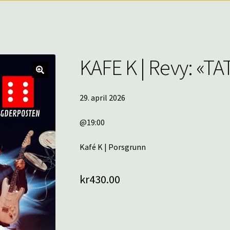
KAFE K | Revy: «T
🔍
29. april 2026
@19:00
Kafé K | Porsgrunn
kr
430.00