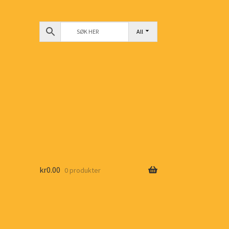
All
kr
0.00
0 produkter