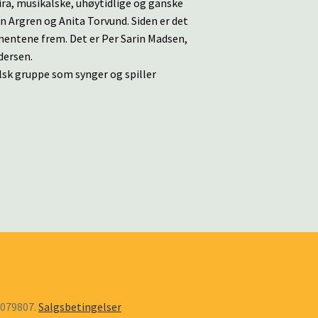
ra, musikalske, uhøytidlige og ganske
 Argren og Anita Torvund. Siden er det
entene frem. Det er Per Sarin Madsen,
dersen.
lsk gruppe som synger og spiller
6079807.
Salgsbetingelser