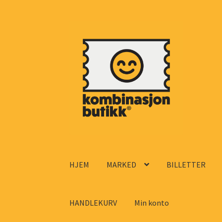
Hopp
Hopp
til
til
navigasjon
innhold
HJEM
MARKED
BILLETTER
HANDLEKURV
Min konto