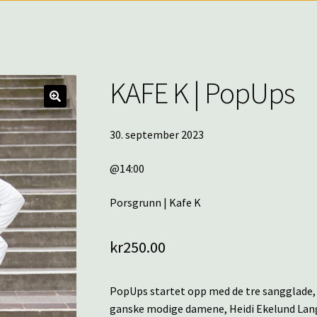
KAFE K | PopUps
🔍
30. september 2023
@14:00
Porsgrunn | Kafe K
kr
250.00
PopUps startet opp med de tre sangglade, 
ganske modige damene, Heidi Ekelund Lan