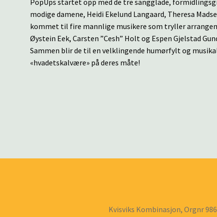
PopUps startet opp med de tre sangglade, formidlingsgi
modige damene, Heidi Ekelund Langaard, Theresa Madsen
kommet til fire mannlige musikere som tryller arrangem
Øystein Eek, Carsten ”Cesh” Holt og Espen Gjelstad Gun
Sammen blir de til en velklingende humørfylt og musika
«hvadetskalvære» på deres måte!
Kvisviks Kombinasjon, Orgnr 98