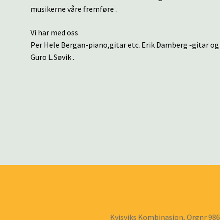
musikerne våre fremføre .
Vi har med oss
Per Hele Bergan-piano,gitar etc. Erik Damberg -gitar og
Guro L.Søvik .
Kvisviks Kombinasjon, Orgnr 98