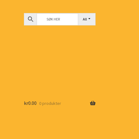
All
kr
0.00
0 produkter