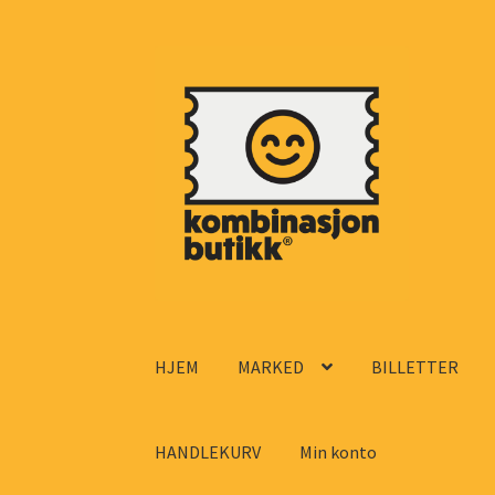
Hopp
Hopp
til
til
navigasjon
innhold
HJEM
MARKED
BILLETTER
HANDLEKURV
Min konto