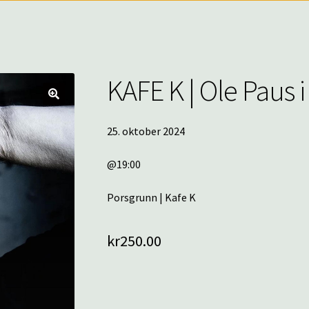
KAFE K | Ole Paus i
🔍
25. oktober 2024
@19:00
Porsgrunn | Kafe K
kr
250.00