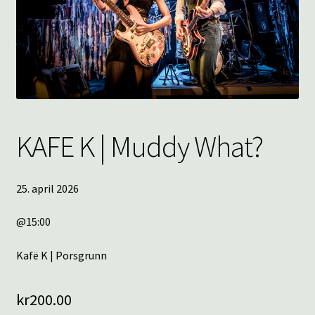
underm
KONTAKT
SPØRSMÅL OG SVAR
HANDLEKURV
Min konto
KAFE K | Muddy What?
25. april 2026
@15:00
Kafë K | Porsgrunn
kr
200.00