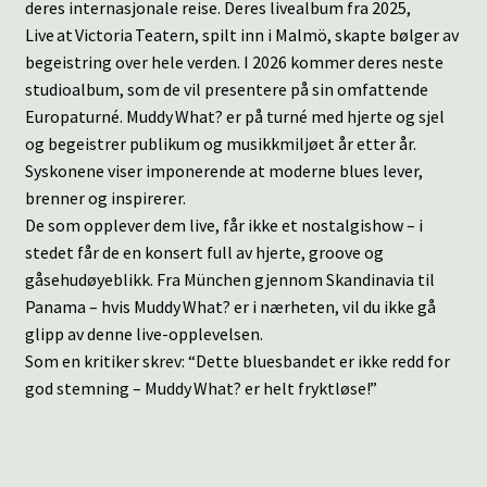
deres internasjonale reise. Deres livealbum fra 2025,
Live at Victoria Teatern, spilt inn i Malmö, skapte bølger av
begeistring over hele verden. I 2026 kommer deres neste
studioalbum, som de vil presentere på sin omfattende
Europaturné. Muddy What? er på turné med hjerte og sjel
og begeistrer publikum og musikkmiljøet år etter år.
Syskonene viser imponerende at moderne blues lever,
brenner og inspirerer.
De som opplever dem live, får ikke et nostalgishow – i
stedet får de en konsert full av hjerte, groove og
gåsehudøyeblikk. Fra München gjennom Skandinavia til
Panama – hvis Muddy What? er i nærheten, vil du ikke gå
glipp av denne live-opplevelsen.
Som en kritiker skrev: “Dette bluesbandet er ikke redd for
god stemning – Muddy What? er helt fryktløse!”